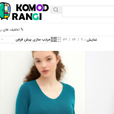
% تخفیف های رو
نمایش
9
24
36