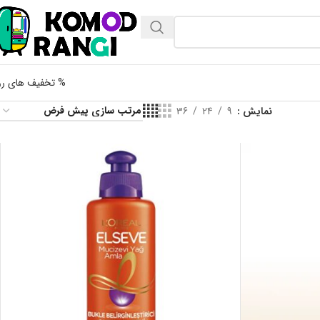
% تخفیف های رو
نمایش
9
24
36