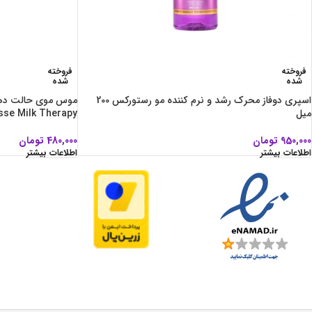
فروخته
فروخته
شده
شده
اسپري دوفاز محرك رشد و نرم كننده مو رستورکس 200
ميل
Mousse Milk Therapy حجم ۰
950,000
تومان
480,000
تومان
اطلاعات بیشتر
اطلاعات بیشتر