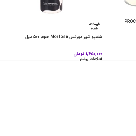
فروخته
شده
شامپو شیر مورفس Morfose حجم 5۰۰ میل
1,450,000
تومان
اطلاعات بیشتر