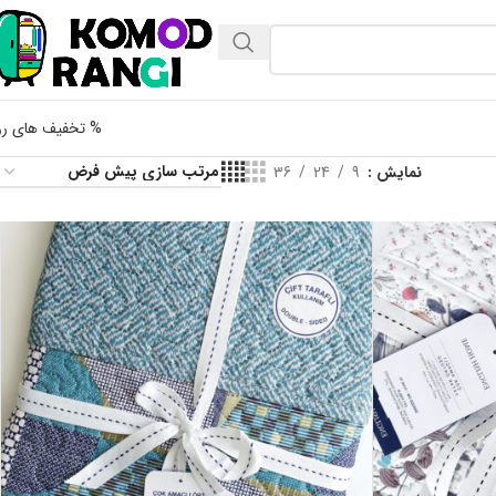
% تخفیف های رو
نمایش
9
24
36