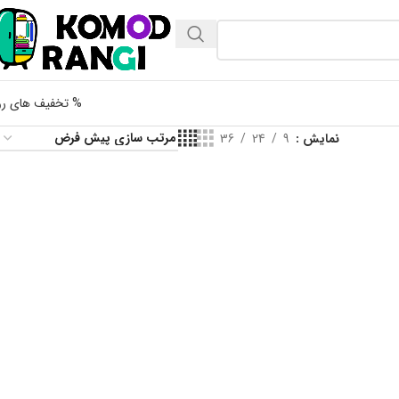
% تخفیف های رو
نمایش
9
24
36