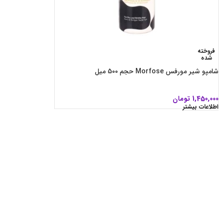
فروخته
شده
شامپو شیر مورفس Morfose حجم 5۰۰ میل
1,450,000
تومان
اطلاعات بیشتر