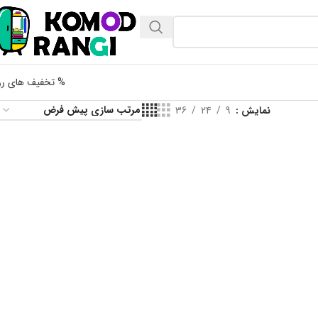
% تخفیف های رو
نمایش
9
24
36