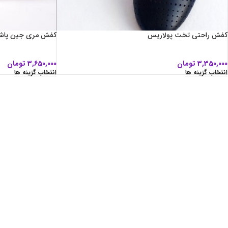
کفش راحتی تخت پولاریس
کفش مری جین پاشنه
3,350,000
تومان
3,650,000
تومان
انتخاب گزینه ها
انتخاب گزینه ها