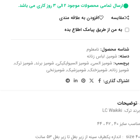
ارسال تمامی محصولات موجود ۲ الی ۳ روز کاری می باشد.
مقايسه
افزودن به علاقه مندی
به من از طریق پیامک اطلاع بده
شناسه محصول:
نامعلوم
دسته:
شومیز
,
لباس زنانه
برچسب:
شومیز السی
,
شومیز السیوایکیکی
,
شومیز برند
,
شومیز ترک
,
شومیز زنانه
,
شومیزخنک
,
شومیزشیک
,
شومیزنخی
اشتراک گذاری:
توضیحات
برند ترک: LC Waikiki
مناسب سایز 40 , 42 ، 44
40 size : اندازه یکطرف سینه از زیر بغل تا زیر بغل 53 سانت