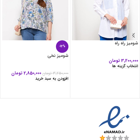
شومیز راه راه
-12%
شومیز نخی
3,200,000
تومان
انتخاب گزینه ها
2,850,000
تومان
3,250,000
تومان
افزودن به سبد خرید