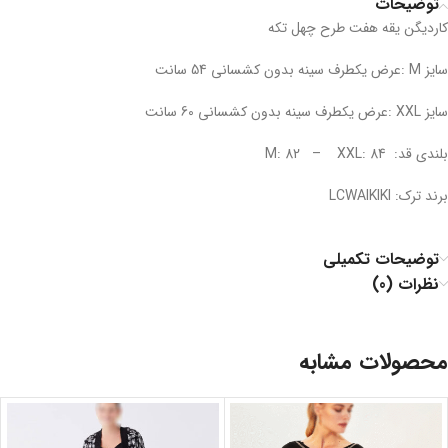
توضیحات
کاردیگن یقه هفت طرح چهل تکه
سایز M :عرض یکطرف سینه بدون کشسانی 54 سانت
سایز XXL :عرض یکطرف سینه بدون کشسانی 60 سانت
بلندی قد: M: 82 – XXL: 84
برند ترک: LCWAIKIKI
توضیحات تکمیلی
نظرات (0)
محصولات مشابه