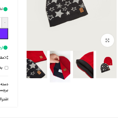
لط
-
برای بزرگنمایی کلیک کنید
ارسا
مقا
به
دسته:
برچس
اشترا